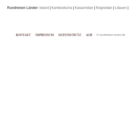
Rundreisen Länder:
Island
|
Kambodscha
|
Kasachstan
|
Kirgisistan
|
Litauen
KONTAKT
IMPRESSUM
DATENSCHUTZ
AGB
© rundreisen-team.de