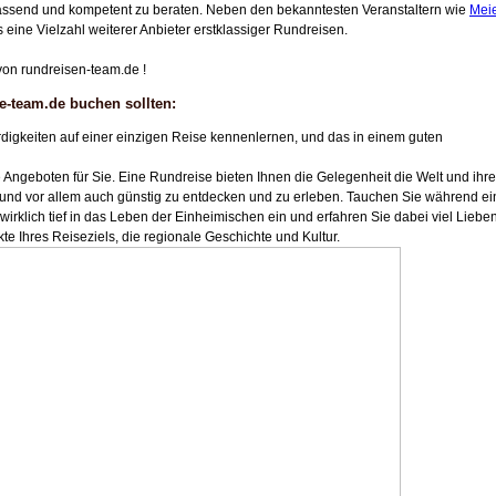
umfassend und kompetent zu beraten. Neben den bekanntesten Veranstaltern wie
Mei
 eine Vielzahl weiterer Anbieter erstklassiger Rundreisen.
von rundreisen-team.de !
e-team.de buchen sollten:
digkeiten auf einer einzigen Reise kennenlernen, und das in einem guten
Angeboten für Sie. Eine Rundreise bieten Ihnen die Gelegenheit die Welt und ihre
 und vor allem auch günstig zu entdecken und zu erleben. Tauchen Sie während ei
irklich tief in das Leben der Einheimischen ein und erfahren Sie dabei viel Liebe
 Ihres Reiseziels, die regionale Geschichte und Kultur.