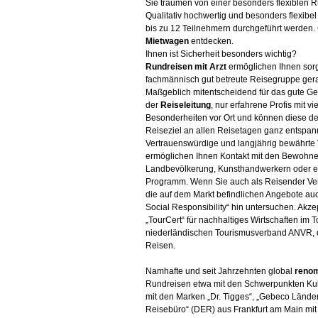
Sie träumen von einer besonders flexiblen R
Qualitativ hochwertig und besonders flexibel
bis zu 12 Teilnehmern durchgeführt werden. G
Mietwagen
entdecken.
Ihnen ist Sicherheit besonders wichtig?
Rundreisen mit Arzt
ermöglichen Ihnen sorgl
fachmännisch gut betreute Reisegruppe ger
Maßgeblich mitentscheidend für das gute Geli
der
Reiseleitung
, nur erfahrene Profis mit 
Besonderheiten vor Ort und können diese de
Reiseziel an allen Reisetagen ganz entspan
Vertrauenswürdige und langjährig bewährte V
ermöglichen Ihnen Kontakt mit den Bewohner
Landbevölkerung, Kunsthandwerkern oder et
Programm. Wenn Sie auch als Reisender Ver
die auf dem Markt befindlichen Angebote au
Social Responsibility“ hin untersuchen. Akze
„TourCert“ für nachhaltiges Wirtschaften im
niederländischen Tourismusverband ANVR, da
Reisen.
Namhafte und seit Jahrzehnten global
renom
Rundreisen etwa mit den Schwerpunkten Kul
mit den Marken „Dr. Tigges“, „Gebeco Lände
Reisebüro“ (DER) aus Frankfurt am Main mit