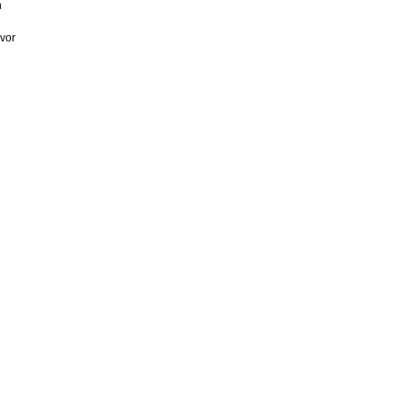
n
 vor
h