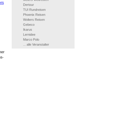
ers
Dertour
TUI Rundreisen
Phoenix Reisen
Wolters Reisen
Gebeco
Ikarus
Lernidee
Marco Polo
... alle Veranstalter
ner
ns-