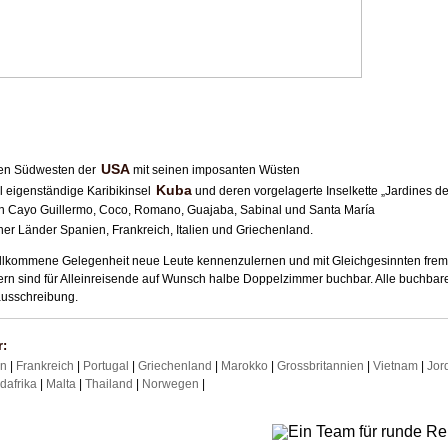
USA
ten Südwesten der
mit seinen imposanten Wüsten
Kuba
ell eigenständige Karibikinsel
und deren vorgelagerte Inselkette „Jardines de
en Cayo Guillermo, Coco, Romano, Guajaba, Sabinal und Santa María
ner Länder Spanien, Frankreich, Italien und Griechenland.
illkommene Gelegenheit neue Leute kennenzulernen und mit Gleichgesinnten fre
tern sind für Alleinreisende auf Wunsch halbe Doppelzimmer buchbar. Alle buchbar
ausschreibung.
r:
an
|
Frankreich
|
Portugal
|
Griechenland
|
Marokko
|
Grossbritannien
|
Vietnam
|
Jor
dafrika
|
Malta
|
Thailand
|
Norwegen
|