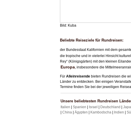
Bild: Kuba
Beliebte Reiseziele für Rundreisen:
der Bundesstaat Kalifornien mit dem gesam
die tropische und in vielerlei Hinsicht kultur
Rey“ (Königsgärten) mit den kleinen Eiland
Europa
, insbesondere die Mittelmeeranrai
Für
Alleinreisende
bieten Rundreisen die w
Länder zu entdecken. Bei einigen Veranstal
Termine finden Sie bei der jeweiligen Reise
Unsere beliebtesten Rundreisen Lände
Italien
|
Spanien
|
Israel
|
Deutschland
|
Jap
|
China
|
Ägypten
|
Kambodscha
|
Indien
|
Sü