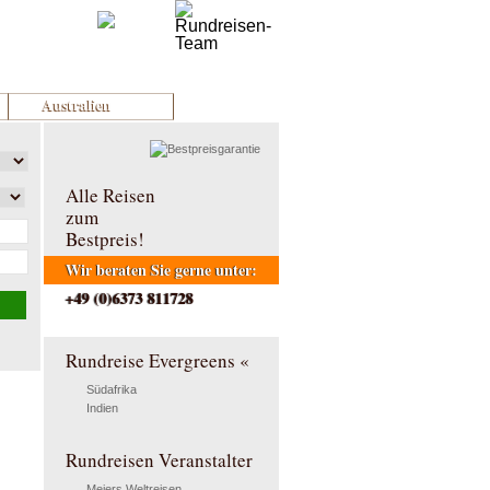
Australien
Alle Reisen
zum
Bestpreis!
Wir beraten Sie gerne unter:
+49 (0)6373 811728
Rundreise Evergreens «
Südafrika
Indien
Rundreisen Veranstalter
Meiers Weltreisen