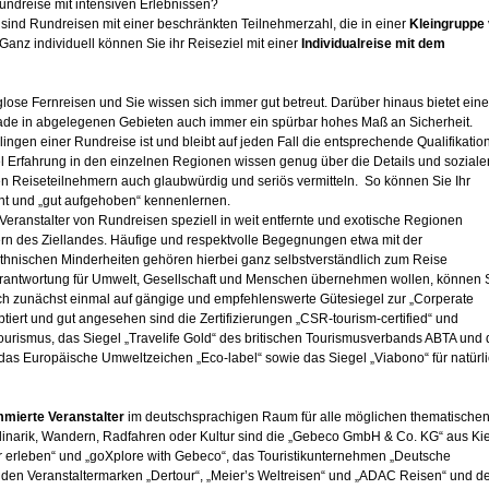
undreise mit intensiven Erlebnissen?
 sind Rundreisen mit einer beschränkten Teilnehmerzahl, die in einer
Kleingruppe
anz individuell können Sie ihr Reiseziel mit einer
Individualreise mit dem
ose Fernreisen und Sie wissen sich immer gut betreut. Darüber hinaus bietet eine
ade in abgelegenen Gebieten auch immer ein spürbar hohes Maß an Sicherheit.
ngen einer Rundreise ist und bleibt auf jeden Fall die entsprechende Qualifikatio
viel Erfahrung in den einzelnen Regionen wissen genug über die Details und soziale
n Reiseteilnehmern auch glaubwürdig und seriös vermitteln. So können Sie Ihr
nt und „gut aufgehoben“ kennenlernen.
eranstalter von Rundreisen speziell in weit entfernte und exotische Regionen
n des Ziellandes. Häufige und respektvolle Begegnungen etwa mit der
hnischen Minderheiten gehören hierbei ganz selbstverständlich zum Reise
antwortung für Umwelt, Gesellschaft und Menschen übernehmen wollen, können 
ch zunächst einmal auf gängige und empfehlenswerte Gütesiegel zur „Corperate
ptiert und gut angesehen sind die Zertifizierungen „CSR-tourism-certified“ und
 Tourismus, das Siegel „Travelife Gold“ des britischen Tourismusverbands ABTA und
s Europäische Umweltzeichen „Eco-label“ sowie das Siegel „Viabono“ für natürl
mierte Veranstalter
im deutschsprachigen Raum für alle möglichen thematische
inarik, Wandern, Radfahren oder Kultur sind die „Gebeco GmbH & Co. KG“ aus Kie
r erleben“ und „goXplore with Gebeco“, das Touristikunternehmen „Deutsche
 den Veranstaltermarken „Dertour“, „Meier’s Weltreisen“ und „ADAC Reisen“ und d